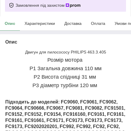
Замовлення під захистом
Опис
Характеристики
Доставка
Оплата
Умови п
Опис
Двигун для пилосососу PHILIPS 463.3.405
Розмір мотора
P1 Загальна довжина 110 мм
P2 Висота спідниці 31 мм
P3 діаметр турбіни 120 мм
Підходить до моделей:
FC9060, FC9061, FC9062,
FC9064, FC90666, FC9067, FC9081, FC9082, FC91501,
FC9152, FC9152, FC9154, FC916160, FC9161, FC9161,
FC9161, FC91661, FC9171, FC9173, FC9173, FC9173,
FC9173, FC9202020201, FC992, FC992, FC92, FC92,