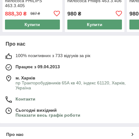
пилососа PHILIPS
пилососа Philips 463.3.406
пило
463.3.405
888,30
980
980
₴
₴
987 ₴
Купити
Купити
Про нас
100% позитивних з 733 відгуків за рік
Працює з 09.04.2013
м. Харків
пр Тракторобудівників 65А кв 40, індекс 61120, Харків,
Україна
Контакти
Сьогодні вихідний
Показати весь графік роботи
Про нас