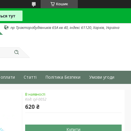
Кошик
пр Тракторобудівників 65А кв 40, індекс 61120, Харків, Україна
 оплати
Статті
Політика Безпеки
Умови угоди
В наявності
Код:
cyl-0052
620 ₴
Купити