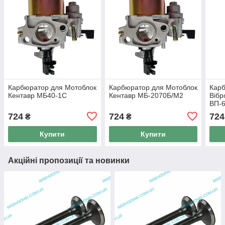
Карбюратор для Мотоблок
Карбюратор для Мотоблок
Кар
Кентавр МБ40-1С
Кентавр МБ-2070Б/М2
Вібр
ВП-
724
724
724
₴
₴
Купити
Купити
Акційні пропозиції та новинки