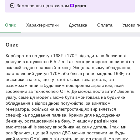
Замовлення під захистом
Опис
Характеристики
Доставка
Оплата
Умови п
Опис
Карбюратор на двигун 168F і 170F підходить на бензинові
двигуни з потужністю 6.5-7 л. Такі мотори широко поширені на
всілякій садово-парковій техніці. Якщо на цьому обладнання,
встановлений двигун 170F або більш рання модель 168F, то
власники знають, що тут стоїть саме така деталь, він
взаємозамінний із будь-яким поширеним агрегатом, який
зроблений за технологією OHV. Де можна поставити? Зверніть
увагу, саме ця модель може бути вмонтована на будь-яке
обладнання з відповідною потужністю, за винятком
генератора, оскільки на електростанціях вирізняється
специфіка подавання палива. Краник для надходження
бензину, розташований на баку. У нашому разі він уже
вмонтований із заводу виробника на саму деталь. І так, ми
розібралися, що цей вузол ДВС можна поставити на будь-
який мотор OHV, якщо він стоїть не на ел.станції. На решту