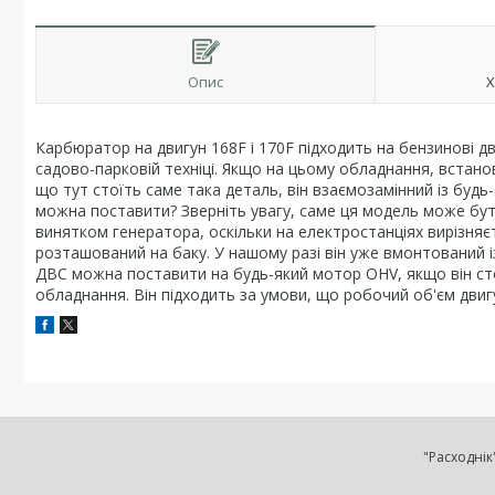
Опис
Х
Карбюратор на двигун 168F і 170F підходить на бензинові дв
садово-парковій техніці. Якщо на цьому обладнання, встано
що тут стоїть саме така деталь, він взаємозамінний із буд
можна поставити? Зверніть увагу, саме ця модель може бут
винятком генератора, оскільки на електростанціях вирізня
розташований на баку. У нашому разі він уже вмонтований із
ДВС можна поставити на будь-який мотор OHV, якщо він сто
обладнання. Він підходить за умови, що робочий об'єм двиг