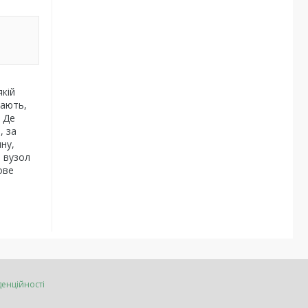
якій
нають,
. Де
, за
ну,
й вузол
ове
денційності