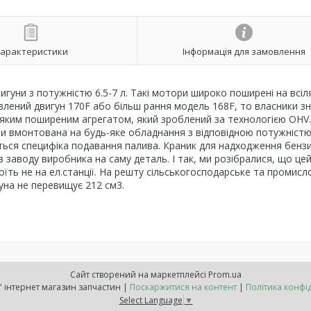
арактеристики
Інформація для замовлення
игуни з потужністю 6.5-7 л. Такі мотори широко поширені на всіл
влений двигун 170F або більш рання модель 168F, то власники з
ь-яким поширеним агрегатом, який зроблений за технологією OHV
и вмонтована на будь-яке обладнання з відповідною потужністю
ється специфіка подавання палива. Краник для надходження бензи
 заводу виробника на саму деталь. І так, ми розібралися, що це
їть не на ел.станції. На решту сільськогосподарське та промисл
уна не перевищує 212 см3.
Сайт створений на маркетплейсі
Prom.ua
"Расходнік" інтернет магазин запчастин |
Поскаржитися на контент
|
Політика конфі
Select Language
▼