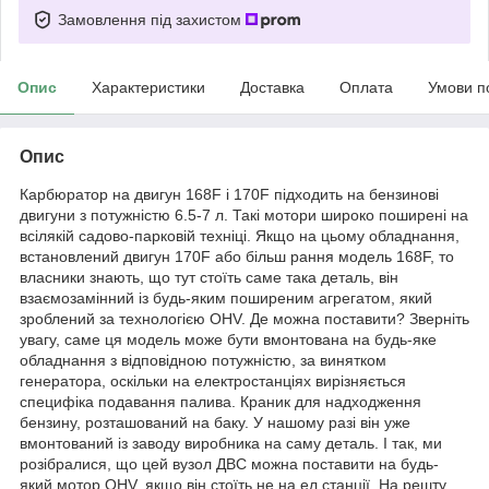
Замовлення під захистом
Опис
Характеристики
Доставка
Оплата
Умови п
Опис
Карбюратор на двигун 168F і 170F підходить на бензинові
двигуни з потужністю 6.5-7 л. Такі мотори широко поширені на
всілякій садово-парковій техніці. Якщо на цьому обладнання,
встановлений двигун 170F або більш рання модель 168F, то
власники знають, що тут стоїть саме така деталь, він
взаємозамінний із будь-яким поширеним агрегатом, який
зроблений за технологією OHV. Де можна поставити? Зверніть
увагу, саме ця модель може бути вмонтована на будь-яке
обладнання з відповідною потужністю, за винятком
генератора, оскільки на електростанціях вирізняється
специфіка подавання палива. Краник для надходження
бензину, розташований на баку. У нашому разі він уже
вмонтований із заводу виробника на саму деталь. І так, ми
розібралися, що цей вузол ДВС можна поставити на будь-
який мотор OHV, якщо він стоїть не на ел.станції. На решту