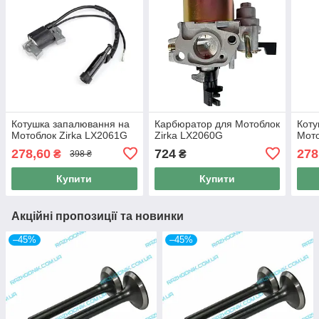
Котушка запалювання на
Карбюратор для Мотоблок
Коту
Мотоблок Zirka LX2061G
Zirka LX2060G
Мото
278,60
724
278
₴
₴
398 ₴
Купити
Купити
Акційні пропозиції та новинки
–45%
–45%