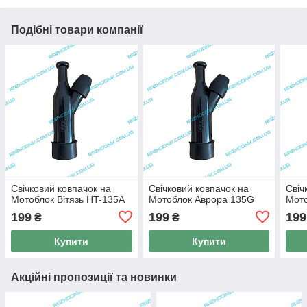
Подібні товари компанії
Свічковий ковпачок на
Свічковий ковпачок на
Свіч
Мотоблок Вітязь HT-135А
Мотоблок Аврора 135G
Мото
199
199
199
₴
₴
Купити
Купити
Акційні пропозиції та новинки