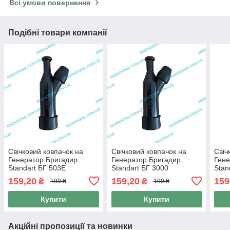
Всі умови повернення
Подібні товари компанії
Свічковий ковпачок на
Свічковий ковпачок на
Свіч
Генератор Бригадир
Генератор Бригадир
Гене
Standart БГ 503E
Standart БГ 3000
Stan
159,20
159,20
159
₴
₴
199 ₴
199 ₴
Купити
Купити
Акційні пропозиції та новинки