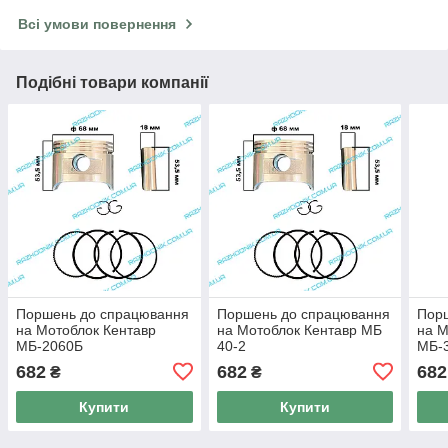
Всі умови повернення
Подібні товари компанії
Поршень до спрацювання
Поршень до спрацювання
Пор
на Мотоблок Кентавр
на Мотоблок Кентавр МБ
на М
МБ-2060Б
40-2
МБ-
682
682
682
₴
₴
Купити
Купити