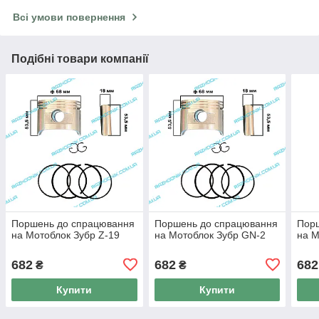
Всі умови повернення
Подібні товари компанії
Поршень до спрацювання
Поршень до спрацювання
Пор
на Мотоблок Зубр Z-19
на Мотоблок Зубр GN-2
на М
682
682
682
₴
₴
Купити
Купити