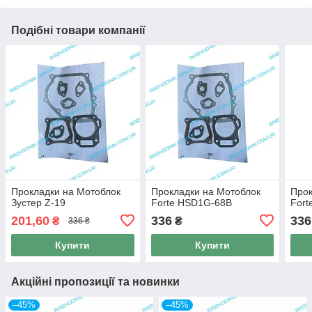
Подібні товари компанії
Прокладки на Мотоблок
Прокладки на Мотоблок
Прок
Зустер Z-19
Forte HSD1G-68B
For
201,60
336
336
₴
₴
336 ₴
Купити
Купити
Акційні пропозиції та новинки
–45%
–45%