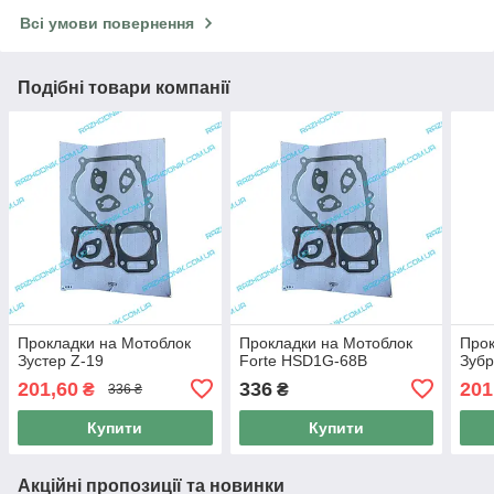
Всі умови повернення
Подібні товари компанії
Прокладки на Мотоблок
Прокладки на Мотоблок
Прок
Зустер Z-19
Forte HSD1G-68B
Зубр
201,60
336
201
₴
₴
336 ₴
Купити
Купити
Акційні пропозиції та новинки