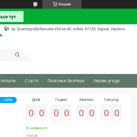
Кошик
пр Тракторобудівників 65А кв 40, індекс 61120, Харків, Україна
 оплати
Статті
Політика Безпеки
Умови угоди
Днів
Годин
Хвилин
Секунд
–40%
0
0
0
0
0
0
0
0
В наявності
336 ₴