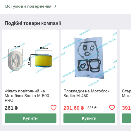
Всі умови повернення
Подібні товари компанії
Фільтр повітряний на
Прокладки на Мотоблок
Стар
Мотоблок Sadko M-500
Sadko M-450
Мото
PRO
261
201,60
391
₴
₴
336 ₴
Купити
Купити