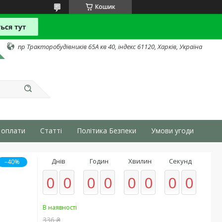
Кошик
пр Тракторобудівників 65А кв 40, індекс 61120, Харків, Україна
 оплати
Статті
Політика Безпеки
Умови угоди
Днів
Годин
Хвилин
Секунд
–40%
0
0
0
0
0
0
0
0
В наявності
336 ₴