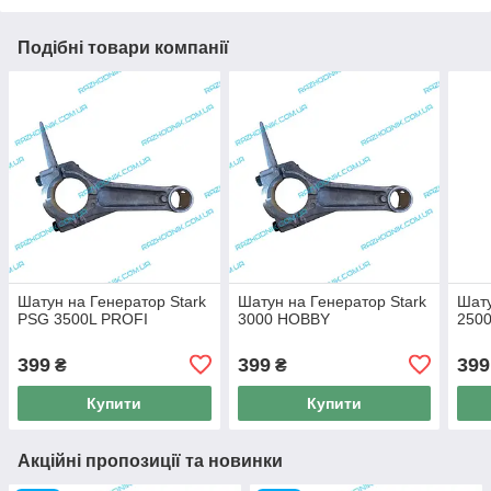
Подібні товари компанії
Шатун на Генератор Stark
Шатун на Генератор Stark
Шату
PSG 3500L PROFI
3000 HOBBY
250
399
399
399
₴
₴
Купити
Купити
Акційні пропозиції та новинки