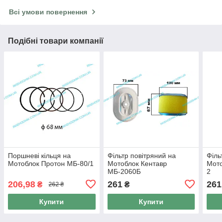
Всі умови повернення
Подібні товари компанії
Поршневі кільця на
Фільтр повітряний на
Філь
Мотоблок Протон МБ-80/1
Мотоблок Кентавр
Мото
МБ-2060Б
2
206,98
261
261
₴
₴
262 ₴
Купити
Купити