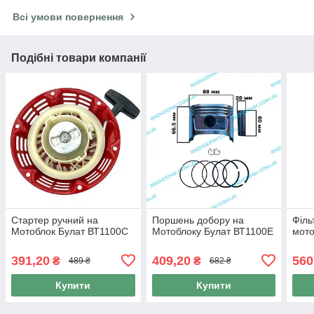
Всі умови повернення
Подібні товари компанії
Стартер ручний на
Поршень добору на
Філь
Мотоблок Булат ВТ1100C
Мотоблоку Булат ВТ1100E
мото
391,20
409,20
560
₴
₴
489 ₴
682 ₴
Купити
Купити