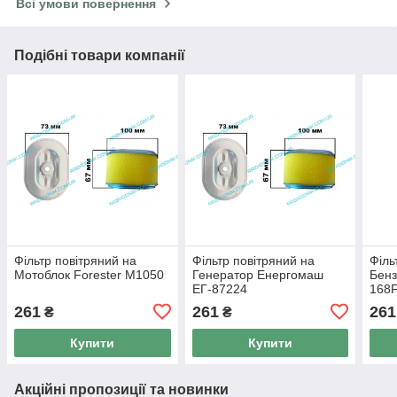
Всі умови повернення
Подібні товари компанії
Фільтр повітряний на
Фільтр повітряний на
Філь
Мотоблок Forester M1050
Генератор Енергомаш
Бенз
ЕГ-87224
168F
261
261
261
₴
₴
Купити
Купити
Акційні пропозиції та новинки