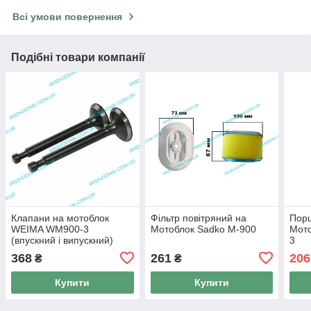
Всі умови повернення
Подібні товари компанії
Клапани на мотоблок
Фільтр повітряний на
Порш
WEIMA WM900-3
Мотоблок Sadko M-900
Мот
(впускний і випускний)
3
368
261
206
₴
₴
Купити
Купити