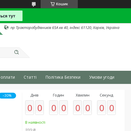
Кошик
пр Тракторобудівників 65А кв 40, індекс 61120, Харків, Україна
 оплати
Статті
Політика Безпеки
Умови угоди
Днів
Годин
Хвилин
Секунд
–30%
0
0
0
0
0
0
0
0
В наявності
399 ₴