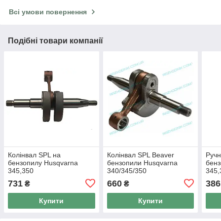
Всі умови повернення
Подібні товари компанії
Колінвал SPL на
Колінвал SPL Beaver
Ручн
бензопилу Husqvarna
бензопили Husqvarna
бенз
345,350
340/345/350
345,
731
660
386
₴
₴
Купити
Купити