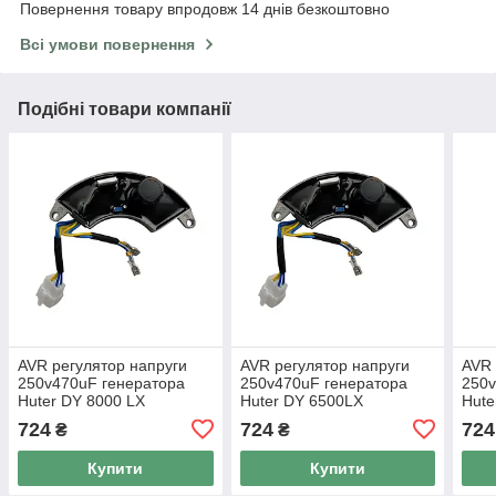
Повернення товару впродовж 14 днів безкоштовно
Всі умови повернення
Подібні товари компанії
AVR регулятор напруги
AVR регулятор напруги
AVR 
250v470uF генератора
250v470uF генератора
250v
Huter DY 8000 LX
Huter DY 6500LX
Hut
724
724
724
₴
₴
Купити
Купити