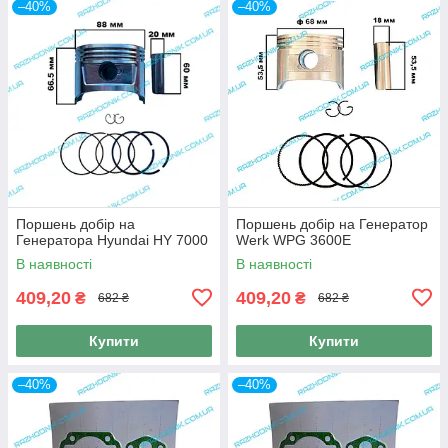
–40%
–40%
Поршень добір на
Поршень добір на Генератор
Генератора Hyundai HY 7000
Werk WPG 3600E
В наявності
В наявності
409,20
409,20
₴
₴
682 ₴
682 ₴
Купити
Купити
–40%
–40%