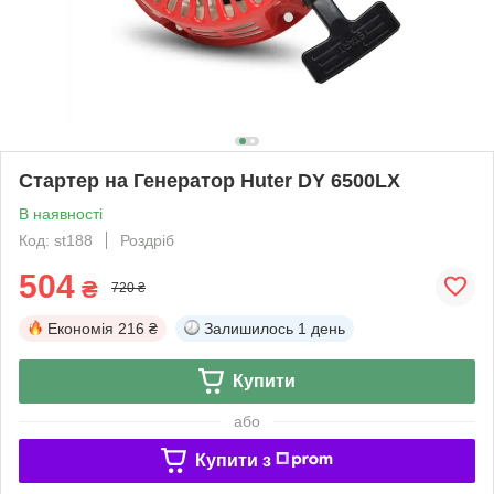
Стартер на Генератор Huter DY 6500LX
В наявності
Код: st188
Роздріб
504
₴
720 ₴
Економія
216 ₴
Залишилось
1 день
Купити
або
Купити з