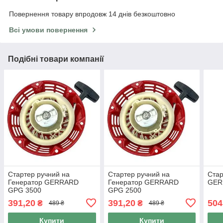
Повернення товару впродовж 14 днів безкоштовно
Всі умови повернення
Подібні товари компанії
Стартер ручний на
Стартер ручний на
Стар
Генератор GERRARD
Генератор GERRARD
GER
GPG 3500
GPG 2500
391,20
391,20
504
₴
₴
489 ₴
489 ₴
Купити
Купити