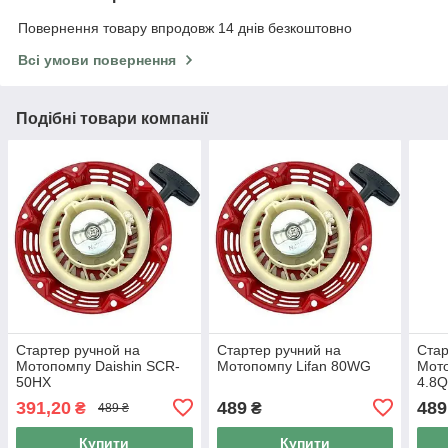
Повернення товару впродовж 14 днів безкоштовно
Всі умови повернення
Подібні товари компанії
Стартер ручной на
Стартер ручний на
Стар
Мотопомпу Daishin SCR-
Мотопомпу Lifan 80WG
Мото
50HX
4.8
391,20
489
489
₴
₴
489 ₴
Купити
Купити