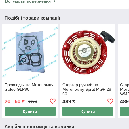
Всі умови повернення
Подібні товари компанії
Прокладки на Мотопомпу
Стартер ручний на
Стар
Goleo GLP80
Мотопомпу Sprut MGP 28-
Мот
60
WMP
201,60
489
489
₴
₴
336 ₴
Купити
Купити
Акційні пропозиції та новинки