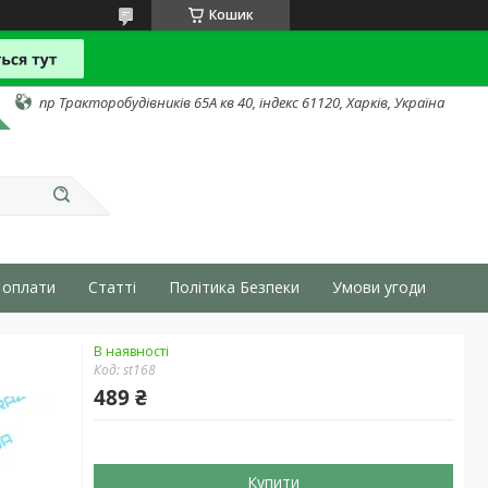
Кошик
пр Тракторобудівників 65А кв 40, індекс 61120, Харків, Україна
 оплати
Статті
Політика Безпеки
Умови угоди
В наявності
Код:
st168
489 ₴
Купити