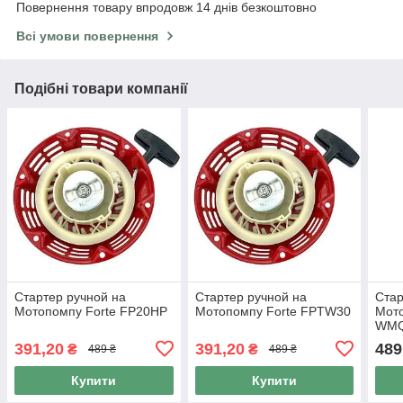
Повернення товару впродовж 14 днів безкоштовно
Всі умови повернення
Подібні товари компанії
Стартер ручной на
Стартер ручной на
Стар
Мотопомпу Forte FP20HP
Мотопомпу Forte FPTW30
Мот
WMQ
391,20
391,20
489
₴
₴
489 ₴
489 ₴
Купити
Купити