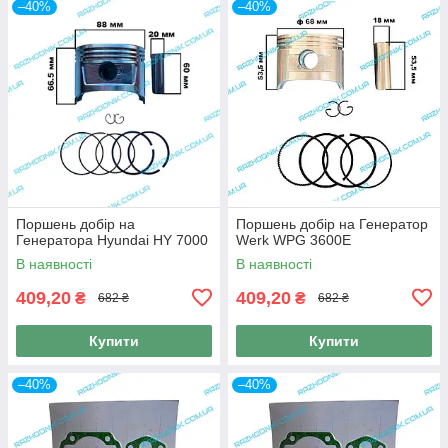
–40%
–40%
Поршень добір на
Поршень добір на Генератор
Генератора Hyundai HY 7000
Werk WPG 3600E
В наявності
В наявності
409,20
409,20
₴
₴
682 ₴
682 ₴
Купити
Купити
–40%
–40%