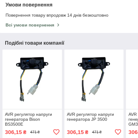
Умови повернення
Повернення товару впродовж 14 днів безкоштовно
Всі умови повернення
Подібні товари компанії
AVR регулятор напруги
AVR регулятор напруги
AVR 
генератора Bison
генератора JP 3500
гене
BS3500E
GM3
306,15
306,15
306
₴
₴
471 ₴
471 ₴