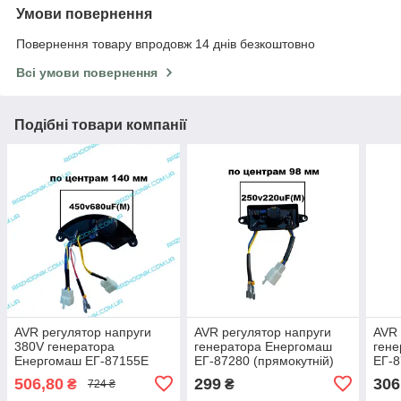
Умови повернення
Повернення товару впродовж 14 днів безкоштовно
Всі умови повернення
Подібні товари компанії
AVR регулятор напруги
AVR регулятор напруги
AVR 
380V генератора
генератора Енергомаш
ген
Енергомаш ЕГ-87155Е
ЕГ-87280 (прямокутній)
ЕГ-8
506,80
299
306
₴
₴
724 ₴