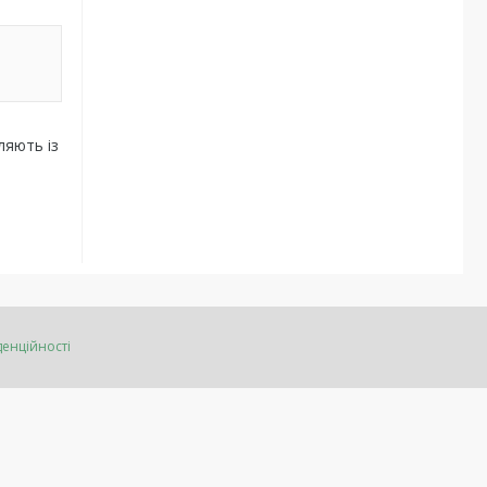
ляють із
денційності