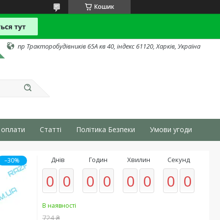
Кошик
пр Тракторобудівників 65А кв 40, індекс 61120, Харків, Україна
 оплати
Статті
Політика Безпеки
Умови угоди
Днів
Годин
Хвилин
Секунд
–30%
0
0
0
0
0
0
0
0
В наявності
724 ₴