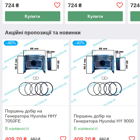
BGP-503Н
BGP-503Н
724
724
724
₴
₴
Купити
Купити
Акційні пропозиції та новинки
–40%
–40%
Поршень добір на
Генератора Hyundai HHY
Поршень добір на
7050FE
Генератора Hyundai HY 9000
В наявності
В наявності
409,20
409,20
₴
₴
682 ₴
682 ₴