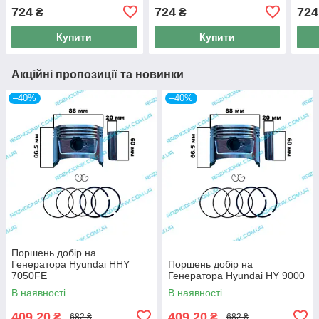
724
724
724
₴
₴
Купити
Купити
Акційні пропозиції та новинки
–40%
–40%
Поршень добір на
Генератора Hyundai HHY
Поршень добір на
7050FE
Генератора Hyundai HY 9000
В наявності
В наявності
409,20
409,20
₴
₴
682 ₴
682 ₴