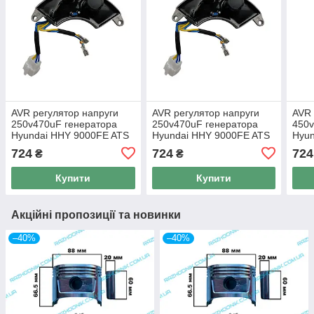
AVR регулятор напруги
AVR регулятор напруги
AVR 
250v470uF генератора
250v470uF генератора
450v
Hyundai HHY 9000FE ATS
Hyundai HHY 9000FE ATS
Hyun
724
724
724
₴
₴
Купити
Купити
Акційні пропозиції та новинки
–40%
–40%