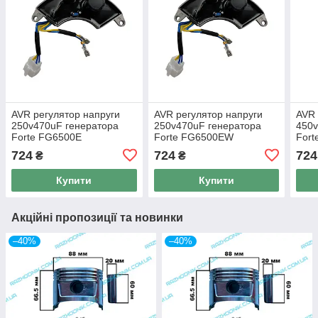
AVR регулятор напруги
AVR регулятор напруги
AVR 
250v470uF генератора
250v470uF генератора
450v
Forte FG6500E
Forte FG6500EW
Fort
724
724
724
₴
₴
Купити
Купити
Акційні пропозиції та новинки
–40%
–40%