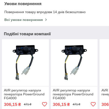
Умови повернення
Повернення товару впродовж 14 днів безкоштовно
Всі умови повернення
Подібні товари компанії
AVR регулятор напруги
AVR регулятор напруги
AVR 
генератора PowerGround
генератора PowerGround
ген
FG4000
FG4000
306,15
306,15
306
₴
₴
471 ₴
471 ₴