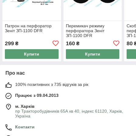
Патрон на перфоратор
Перемикач режиму
Скоб
Зеніт ЗП-1100 DFR
перфоратора Зеніт
перф
ЗП-1100 DFR
ЗП-
299
160
80
₴
₴
Купити
Купити
Про нас
100% позитивних з 735 відгуків за рік
Працює з 09.04.2013
м. Харків
пр Тракторобудівників 65А кв 40, індекс 61120, Харків,
Україна
Контакти