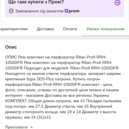
Що таке купити з Пром?
Замовлення під захистом
арактеристики
Доставка
Оплата
Умови повернення
Опис
ОПИС Рем комплект на перфоратор Riber-Profi RRH-
1050DFR Рем комплект на перфоратор Riber-Profi RRH-
1050DFR Подходит для моделей: Riber-Profi RRH-1050DFR
Находится на малом стволе перфоратора, запирает шарики
крепления бура SDS-Plus патрона. Купить патрон
перфоратора Riber-Profi RRH-1050DFR комплект - цена,
фото, описание, отзывы по доступной цене можно в нашем
интернет - магазине Доставка во все регионы Украины
КОМПЛЕКТ Общая длина патрона, мм 41 Посадка пыльника
под ползун, мм 27,5 Диаметр ствола, мм 15 Внутренний
диаметр стопорного кольца, мм 19 и 14 Диаметр х высота
пружины, мм 24 (31)х21
Приховати