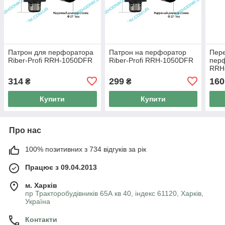
Патрон для перфоратора
Патрон на перфоратор
Пер
Riber-Profi RRH-1050DFR
Riber-Profi RRH-1050DFR
перф
RRH
314
299
160
₴
₴
Купити
Купити
Про нас
100% позитивних з 734 відгуків за рік
Працює з 09.04.2013
м. Харків
пр Тракторобудівників 65А кв 40, індекс 61120, Харків,
Україна
Контакти