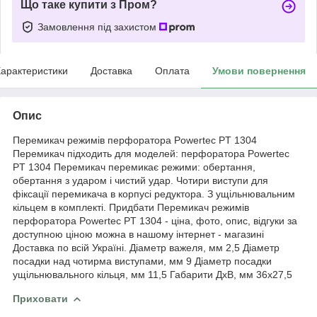
Що таке купити з Пром?
Замовлення під захистом
арактеристики
Доставка
Оплата
Умови повернення
Опис
Перемикач режимів перфоратора Powertec PT 1304
Перемикач підходить для моделей: перфоратора Powertec
PT 1304 Перемикач перемикає режими: обертання,
обертання з ударом і чистий удар. Чотири виступи для
фіксації перемикача в корпусі редуктора. З ущільнювальним
кільцем в комплекті. Придбати Перемикач режимів
перфоратора Powertec PT 1304 - ціна, фото, опис, відгуки за
доступною ціною можна в нашому інтернет - магазині
Доставка по всій Україні. Діаметр важеля, мм 2,5 Діаметр
посадки над чотирма виступами, мм 9 Діаметр посадки
ущільнювального кільця, мм 11,5 Габарити ДхВ, мм 36х27,5
Приховати