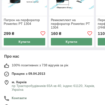
Патрон на перфоратор
Ремкомплект на
Пер
Powertec PT 1304
перфоратор Powertec PT
перф
1304
(УН
299
160
110
₴
₴
Купити
Купити
Про нас
100% позитивних з 738 відгуків за рік
Працює з 09.04.2013
м. Харків
пр Тракторобудівників 65А кв 40, індекс 61120, Харків,
Україна
Контакти