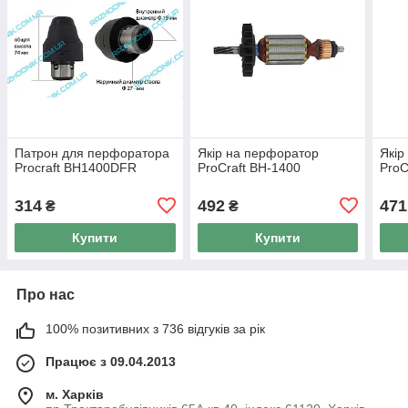
Патрон для перфоратора
Якір на перфоратор
Якір
Procraft BH1400DFR
ProCraft BH-1400
ProC
314
492
471
₴
₴
Купити
Купити
Про нас
100% позитивних з 736 відгуків за рік
Працює з 09.04.2013
м. Харків