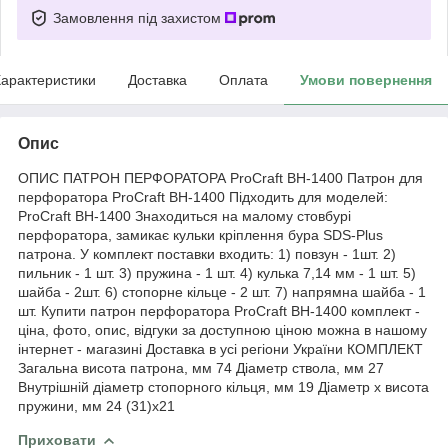
Замовлення під захистом
арактеристики
Доставка
Оплата
Умови повернення
Опис
ОПИС ПАТРОН ПЕРФОРАТОРА ProCraft BH-1400 Патрон для
перфоратора ProCraft BH-1400 Підходить для моделей:
ProCraft BH-1400 Знаходиться на малому стовбурі
перфоратора, замикає кульки кріплення бура SDS-Plus
патрона. У комплект поставки входить: 1) повзун - 1шт. 2)
пильник - 1 шт. 3) пружина - 1 шт. 4) кулька 7,14 мм - 1 шт. 5)
шайба - 2шт. 6) стопорне кільце - 2 шт. 7) напрямна шайба - 1
шт. Купити патрон перфоратора ProCraft BH-1400 комплект -
ціна, фото, опис, відгуки за доступною ціною можна в нашому
інтернет - магазині Доставка в усі регіони України КОМПЛЕКТ
Загальна висота патрона, мм 74 Діаметр ствола, мм 27
Внутрішній діаметр стопорного кільця, мм 19 Діаметр х висота
пружини, мм 24 (31)х21
Приховати