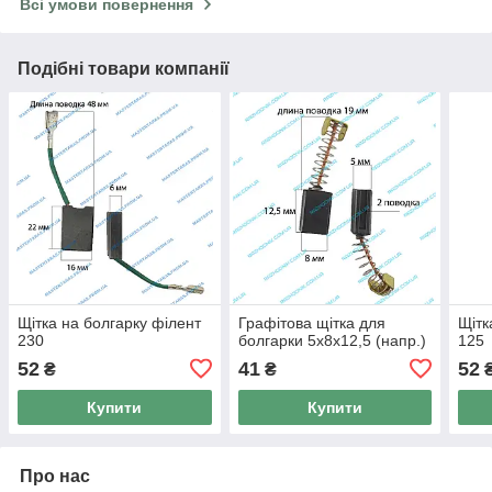
Всі умови повернення
Подібні товари компанії
Щітка на болгарку філент
Графітова щітка для
Щітк
230
болгарки 5х8х12,5 (напр.)
125
52
41
52
₴
₴
Купити
Купити
Про нас