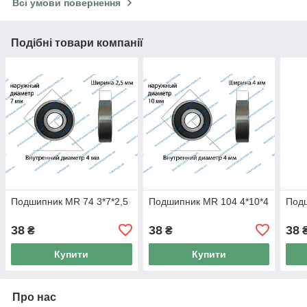
Всі умови повернення
Подібні товари компанії
Подшипник MR 74 3*7*2,5
Подшипник MR 104 4*10*4
Подш
38
38
38
₴
₴
Купити
Купити
Про нас