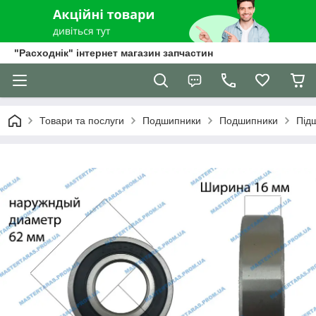
"Расходнік" інтернет магазин запчастин
Товари та послуги
Подшипники
Подшипники
Під