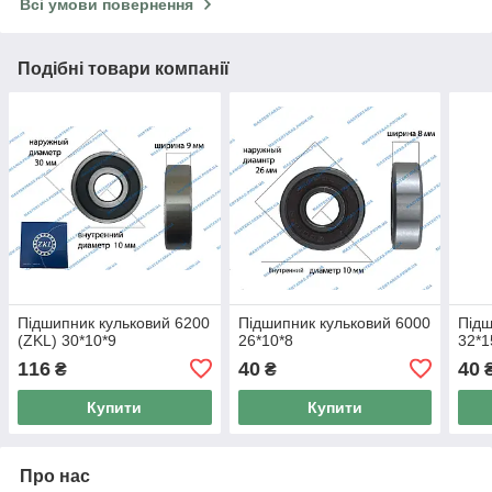
Всі умови повернення
Подібні товари компанії
Підшипник кульковий 6200
Підшипник кульковий 6000
Підш
(ZKL) 30*10*9
26*10*8
32*1
116
40
40
₴
₴
Купити
Купити
Про нас