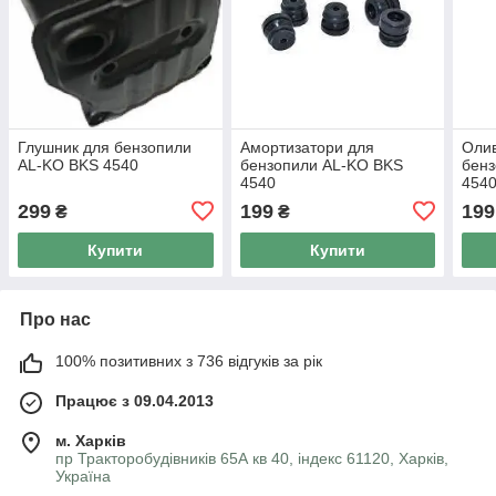
Глушник для бензопили
Амортизатори для
Оли
AL-KO BKS 4540
бензопили AL-KO BKS
бен
4540
454
299
199
199
₴
₴
Купити
Купити
Про нас
100% позитивних з 736 відгуків за рік
Працює з 09.04.2013
м. Харків
пр Тракторобудівників 65А кв 40, індекс 61120, Харків,
Україна