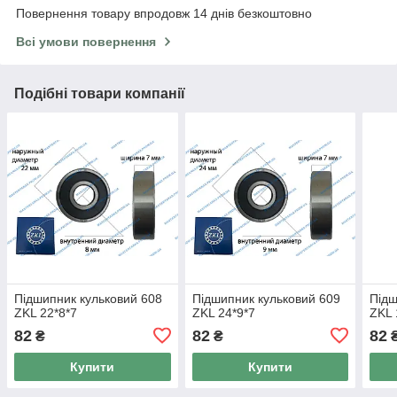
Повернення товару впродовж 14 днів безкоштовно
Всі умови повернення
Подібні товари компанії
Підшипник кульковий 608
Підшипник кульковий 609
Підш
ZKL 22*8*7
ZKL 24*9*7
ZKL 
82
82
82
₴
₴
Купити
Купити