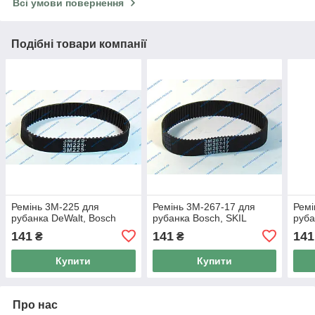
Всі умови повернення
Подібні товари компанії
Ремінь 3M-225 для
Ремінь 3M-267-17 для
Ремі
рубанка DeWalt, Bosch
рубанка Bosch, SKIL
руба
141
141
141
₴
₴
Купити
Купити
Про нас