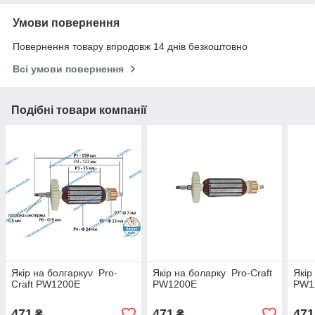
Умови повернення
Повернення товару впродовж 14 днів безкоштовно
Всі умови повернення
Подібні товари компанії
Якір на болгаркуv Pro-
Якір на боларку Pro-Craft
Якір
Craft PW1200E
PW1200E
PW1
471
471
471
₴
₴