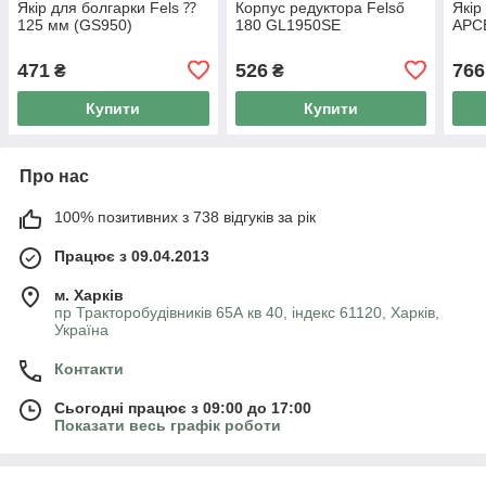
Якір для болгарки Fels ⁇
Корпус редуктора Felső
Якір
125 мм (GS950)
180 GL1950SE
АРС
471
526
766
₴
₴
Купити
Купити
Про нас
100% позитивних з 738 відгуків за рік
Працює з 09.04.2013
м. Харків
пр Тракторобудівників 65А кв 40, індекс 61120, Харків,
Україна
Контакти
Сьогодні працює з 09:00 до 17:00
Показати весь графік роботи