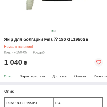
Якір для болгарки Fels ⁇ 180 GL1950SE
Немає в наявності
Код: як-150-05
Роздріб
1 040
₴
Опис
Характеристики
Доставка
Оплата
Умови п
Опис
Felső 180 GL1950SE
184