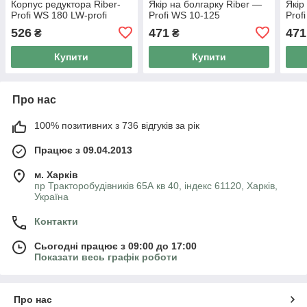
Корпус редуктора Riber-
Якір на болгарку Riber —
Якір
Profi WS 180 LW-profi
Profi WS 10-125
Prof
526
471
471
₴
₴
Купити
Купити
Про нас
100% позитивних з 736 відгуків за рік
Працює з 09.04.2013
м. Харків
пр Тракторобудівників 65А кв 40, індекс 61120, Харків,
Україна
Контакти
Сьогодні працює з 09:00 до 17:00
Показати весь графік роботи
Про нас