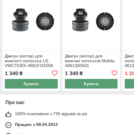
Двигун (мотор) для
Двигун (мотор) для
Двиг
миючого пилососа LG
миючих пилососів Makita
пило
VMC753E5 4681FI2429A
A061300501
061
1 340
1 340
1 2
₴
₴
Купити
Купити
Про нас
100% позитивних з 735 відгуків за рік
Працює з 09.04.2013