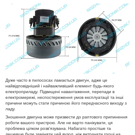
Дуже часто в пилососах ламається двигун, адже це
найвідповідніший і найважливіший елемент будь-якого
електроприладу. Підвищені навантаження, перепади в
електромережі, неспостереження умов експлуатації та інші
причини можуть стати причиною його передчасного виходу з
ладу.
Зношення двигуна може призвести до раптового припинення
роботи вашого пристрою. Але не варто панікувати, ця
проблема цілком розв'язувана. Набагато простіше та
дешевше буде заміняти цей вузол, ніж витрачати гроші на