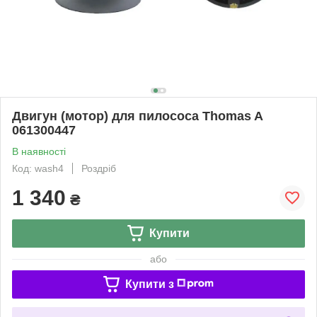
Двигун (мотор) для пилососа Thomas A
061300447
В наявності
Код: wash4
Роздріб
1 340
₴
Купити
або
Купити з