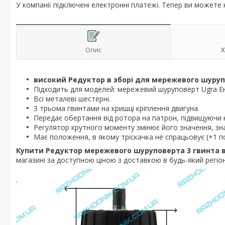
У компанії підключені електронні платежі. Тепер ви можете
Опис
Х
високий
Редуктор в зборі для мережевого шуруп
Підходить для моделей: мережевий шуруповерт Ugra
Всі металеві шестерні.
З трьома гвинтами на кришці кріплення двигуна.
Передає обертання від ротора на патрон, підвищуючи 
Регулятор крутного моменту змінює його значення, зна
Має положення, в якому тріскачка не спрацьовує (+1 
Купити Редуктор мережевого шуруповерта 3 гвинта
магазині за доступною ціною з доставкою в будь-який регіон