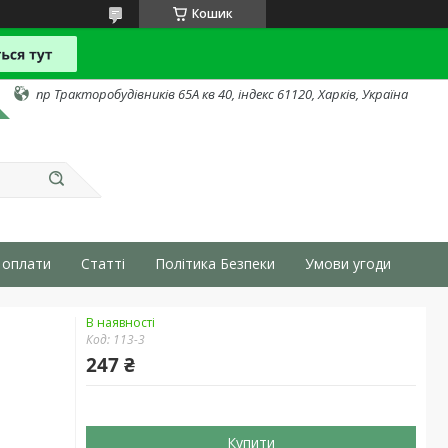
Кошик
пр Тракторобудівників 65А кв 40, індекс 61120, Харків, Україна
 оплати
Статті
Політика Безпеки
Умови угоди
В наявності
Код:
113-3
247 ₴
Купити